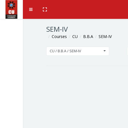
Skip to main content
Side panel
SEM-IV
Courses
CU
B.B.A
SEM-IV
CU / B.B.A / SEM-IV